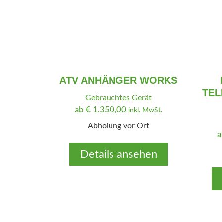
P
i
r
s
e
t
i
:
s
€
w
a
4
ATV ANHÄNGER WORKS
r
.
TEL
Gebrauchtes Gerät
:
9
ab
€
1.350,00
inkl. MwSt.
€
9
Abholung vor Ort
9
5
,
.
0
Details ansehen
8
0
9
.
0
,
0