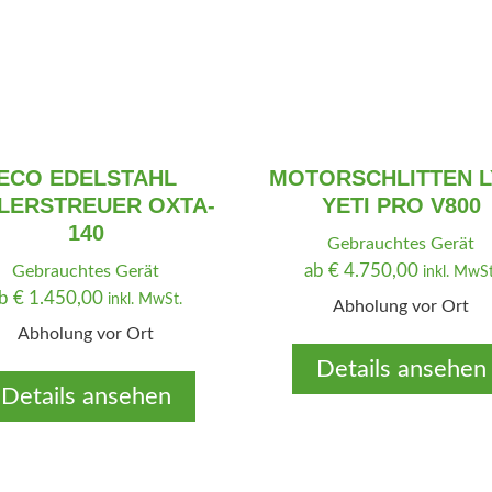
r
s
e
t
i
:
s
€
w
a
1
r
0
ECO EDELSTAHL
MOTORSCHLITTEN L
:
.
LERSTREUER OXTA-
YETI PRO V800
€
9
140
Gebrauchtes Gerät
9
ab
€
4.750,00
Gebrauchtes Gerät
inkl. MwSt
1
9
ab
€
1.450,00
inkl. MwSt.
Abholung vor Ort
2
,
Abholung vor Ort
.
0
9
0
Details ansehen
9
.
Details ansehen
9
,
0