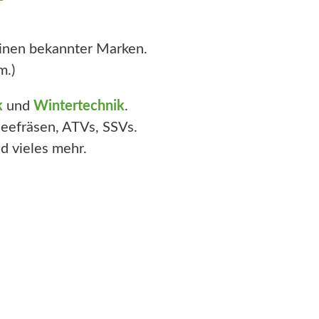
inen bekannter Marken.
m.)
k
und
Wintertechnik
.
eefräsen, ATVs, SSVs.
d vieles mehr.