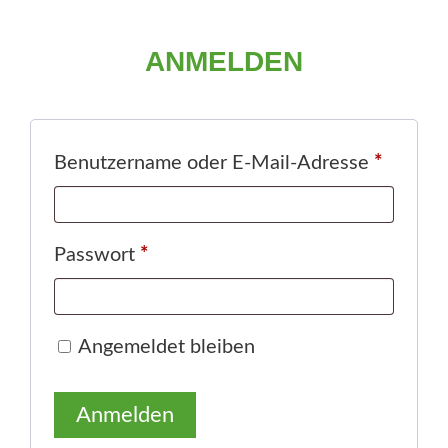
e
n
ANMELDEN
E
Benutzername oder E-Mail-Adresse
*
r
f
E
Passwort
*
o
r
r
f
Angemeldet bleiben
d
o
e
Anmelden
r
r