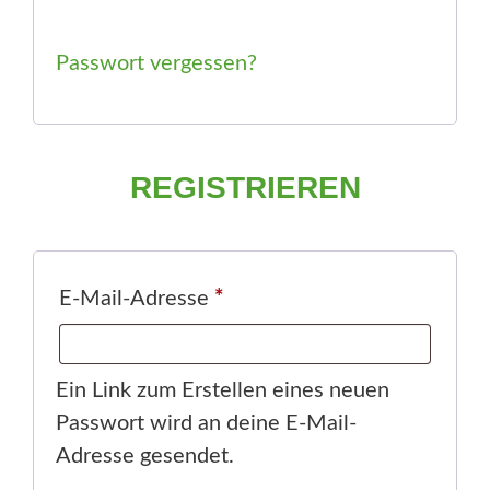
d
l
e
Passwort vergessen?
i
r
c
l
h
REGISTRIEREN
i
c
h
E
E-Mail-Adresse
*
r
f
Ein Link zum Erstellen eines neuen
Passwort wird an deine E-Mail-
o
Adresse gesendet.
r