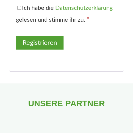
d
Ich habe die
Datenschutzerklärung
e
gelesen und stimme ihr zu.
*
r
Registrieren
l
i
c
h
UNSERE PARTNER