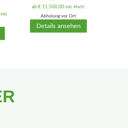
ab
€
11.500,00
inkl. MwSt.
A
inkl.
Abholung vor Ort
k
Details ansehen
t
u
e
l
l
e
r
P
r
ER
e
i
s
i
s
t