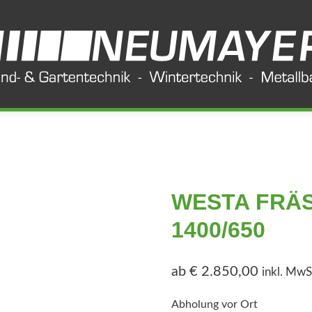
WESTA FRÄ
1400/650
ab
€
2.850,00
inkl. MwS
Abholung vor Ort