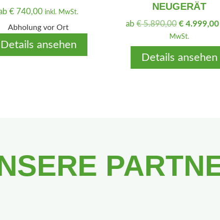
NEUGERÄT
ab
€
740,00
inkl. MwSt.
U
ab
€
5.890,00
€
4.999,00
Abholung vor Ort
r
MwSt.
Details ansehen
s
Details ansehen
p
r
ü
n
g
l
i
c
NSERE PARTN
h
e
r
P
r
e