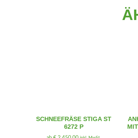
Ä
SCHNEEFRÄSE STIGA ST
AN
6272 P
MIT
ab
€
2.450,00
inkl. MwSt.