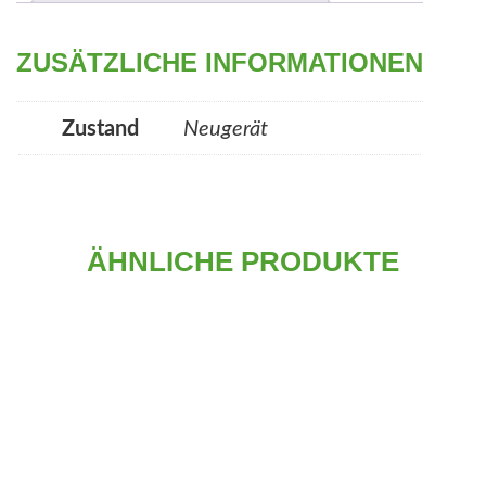
r
.
:
9
ZUSÄTZLICHE INFORMATIONEN
€
9
9
Zustand
Neugerät
5
,
.
0
8
0
9
.
ÄHNLICHE PRODUKTE
0
,
0
0