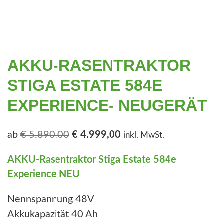
e
n
AKKU-RASENTRAKTOR
STIGA ESTATE 584E
EXPERIENCE- NEUGERÄT
U
A
ab
€
5.890,00
€
4.999,00
inkl. MwSt.
r
k
AKKU-Rasentraktor Stiga Estate 584e
s
t
Experience NEU
p
u
r
e
Nennspannung 48V
ü
l
Akkukapazität 40 Ah