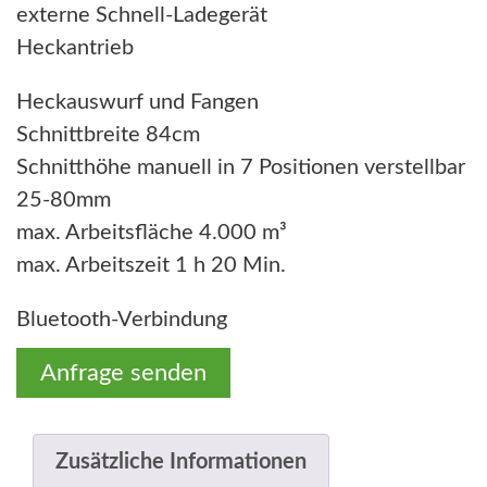
n
l
externe Schnell-Ladegerät
g
e
Heckantrieb
l
r
i
P
Heckauswurf und Fangen
c
r
Schnittbreite 84cm
h
e
Schnitthöhe manuell in 7 Positionen verstellbar
e
i
25-80mm
r
s
max. Arbeitsfläche 4.000 m³
P
i
max. Arbeitszeit 1 h 20 Min.
r
s
Bluetooth-Verbindung
e
t
i
:
Anfrage senden
s
€
w
a
4
Zusätzliche Informationen