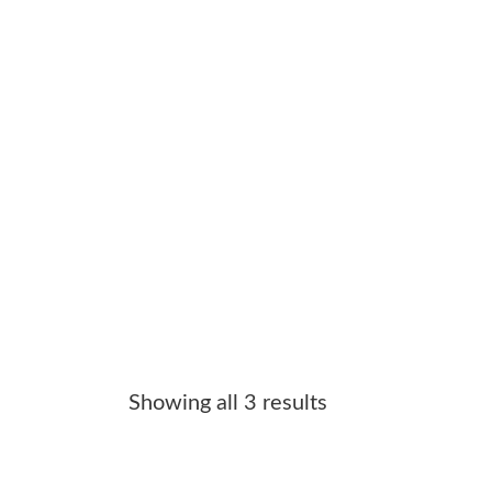
e
n
Showing all 3 results