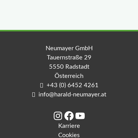
e
n
Neumayer GmbH
Tauernstraße 29
5550 Radstadt
Österreich
+43 (0) 6452 4261
info@harald-neumayer.at
Instagram
Facebook
YouTube
Karriere
Cookies