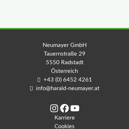
e
n
Neumayer GmbH
Tauernstraße 29
5550 Radstadt
Österreich
+43 (0) 6452 4261
info@harald-neumayer.at
Instagram
Facebook
YouTube
Karriere
Cookies