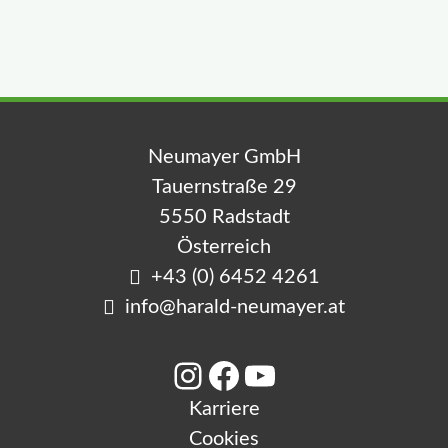
e
n
Neumayer GmbH
Tauernstraße 29
5550 Radstadt
Österreich
+43 (0) 6452 4261
info@harald-neumayer.at
Instagram
Facebook
YouTube
Karriere
Cookies